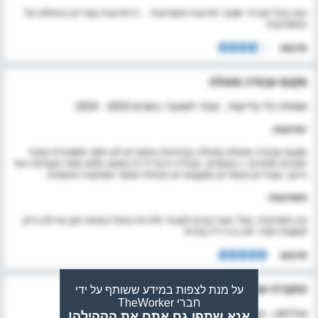
כמו בכל חברה ישנם יתרונות וחסרונות .. היתרונות גוברים בהחלט על
החסרונות
סיכום:
מקום עבודה מעולה
מפתח כלי בדיקות , עובד לשעבר בשנים 2023 - 2024
יתרונות:
מקום עבודה מעולה,מכולה בבחינות אתגרים לא חסר משכורת טובה
תנאים מלאים + בונוסים, עבודה היברידית כמעט מלא מאז הקורונה ועד
היום, עובדים נחמדים ומקצועיים הנהלה סופר מפרגנת ותומכת.
חסרונות:
אין חסרונות, אולי אם רוצים לעבוד ולהיות בחול באותו זמן אז לא ניתן
לעשות זאת. לא ביג דיל בגדול.
סיכום:
החברה עוסקת בתחום מעניין ורלוונטי מאוד
על מנת לצפות במידע ששותף על ידי
חברי TheWorker
אנליסט , עובד לשעבר בשנים 2016 - 2017
אנא שתפו גם אתם את הקהילה!