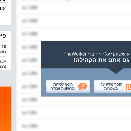
עוב
פיז
10 עובדים
משר
ותף על ידי חברי TheWorker
גם אתם את הקהילה!
ייעו
ורגו