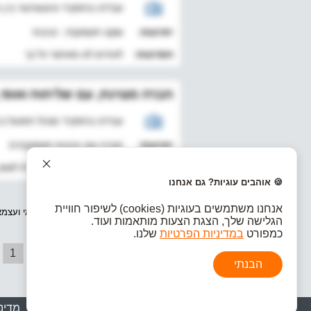
עבד/ה בתפקיד אינטגרטור בין השנים 025
יתרונות:
שקט תעסוקתי, יציבות
חסרונות:
לעתים לא מאתגר כל כך
חברה מצוינת, עם שליחות ואופי
עבד/ה בתפקיד מנהל תפעול בין השנים 0
יתרונות:
חברה עם יציבות תעסוקתית
חסרונות:
שכר התחלתי נמוך יחסית לשוק
🍪 אוהבים עוגיות? גם אנחנו
אנחנו משתמשים בעוגיות (cookies) לשיפור חוויית
כל חוות הדעת באתר נכתבו באופן אנונימי ועצמ
הגלישה שלך, הצגת הצעות מותאמות ועוד.
האתר.
כמפורט
במדיניות הפרטיות
שלנו.
1
הבנתי
אודות
|
רשימת חברות
|
חברות פופולאריות
|
מדיני