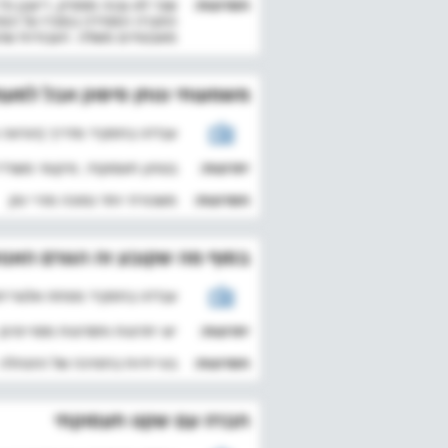
חסרונות:
שכר לא גבוה מספיק, ריענון כ
החברה הפסידה במכרז על המת
מאבטחים משלה. העבודות שהציע
משמעותי ונותן סיפוק אבל לפעמ
עבד/ה בתפקיד מדריך (הוראה והדרכה) 
יתרונות:
בטחון תעסוקתי, מיקומי משרדי
חסרונות:
משכורת יותר נמוכה מהיי טק
בסוף מה שקובע זה הגורם האנו
עבד/ה בתפקיד מפתח אלגוריתמים (תוכ
יתרונות:
יש יתרונות וחסרונות מסויימים
חסרונות:
בעייתיות בתמיכה של ההנהלה
חברה עם שקט תעסוקתי