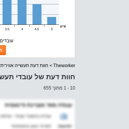
ציון
עובדים
Theworker
>
חוות דעת תעשייה אווירית
חוות דעת של עובדי תעשיי
10 - 1 מתוך 655
עבודה מאד מעניינת ודינאמית
עבד/ה בתפקיד מנהל - הנדסה בין השנים
יתרונות:
למדתי המון והתפתחתי