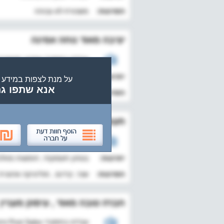
חסרונות:
משכורת לא גבוהה
יציבה מאוד נוחה אמינה
עבד/ה בתפקיד אחראי משמרת (שמירה 
יתרונות:
יציבות, נוחות, לא דורשים יותר
על מנת לצפות במידע ששותף
אנא שתפו ג
חסרונות:
הפסליטי גרוע מאוד
תעשייה אווירית לישראל
עבד/ה בתפקיד sys admin win בין השנים 2020 - 2026
יתרונות:
בטחון תעסוקתי, חופשות מוזלו
חסרונות:
שכר, קידום , פוליטיקה ארגונית
חברה טובה מאוד , עיסוק מעניין
עבד/ה בתפקיד Post Sales איש בין השנים 2026 - 2026