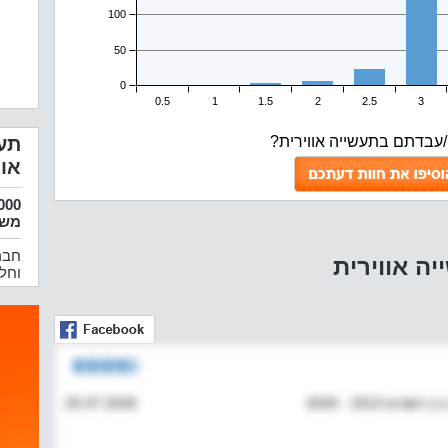
אוו
אתגר
/עבדתם בתעשייה אווירית?
תע
אוו
16000 ע
משר
חבר
ה אווירית
וחל
 2013 - 2026
25.07.2026