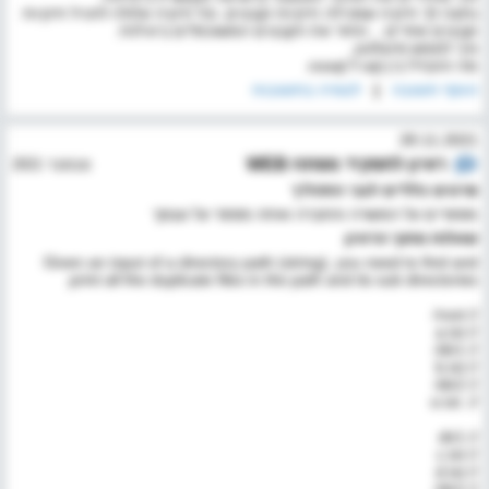
נתונה לך תיקיה שמכילה תיקיות וקבצים, וכל תיקיה עלולה להכיל תיקיות
וקבצים אחרים... החזר את הקבצים המשוכפלים ביעילות.
איך לממש סינגלטון.
מה ההבדל בין sql ל nosql.
הוסף תשובה
|
לצפיה בתשובות
28.11.2021
ראיון לתפקיד
מפתח WEB
נובמבר 2021
פרטים כלליים לגבי התהליך
מספרים על המשרה והחברה ואתה מספר על עצמך
שאלות מתוך הראיון
Given an input of a directory path (string), you need to find and
print all the duplicate files in the path and its sub directories.
// root/
// a.txt
// dir1/
// b.txt
// dir2/
//. e.txt
// dir1
// c.txt
// d.txt