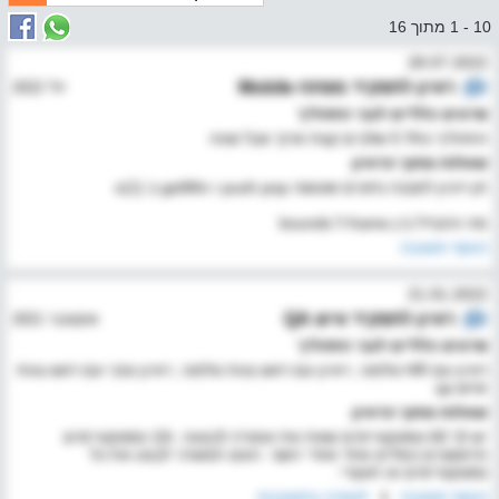
10 - 1 מתוך 16
28.07.2022
ראיון לתפקיד
מפתח Mobile
יולי 2022
פרטים כלליים לגבי התהליך
התהליך כולל 5 שלבים קצת ארוך אבל שווה
שאלות מתוך הראיון
תן רעיון למבנה נתונים שעושה push pop ו getMin ב o(1)
מה ההבדל בין frame ל bounds
הוסף תשובה
21.01.2022
ראיון לתפקיד
איש QA
אוקטובר 2021
פרטים כלליים לגבי התהליך
ראיון עם HR טלפוני, ראיון עם ראש צוות טלפוני, ראיון טכני עם ראש צוות
ואיש qa
שאלות מתוך הראיון
יש לך 60 טסטקאייסים שאת את אמורה לבצעה. ו10 טסטקאייסים
הראשונים נופלים אחד אחרי השני. האם תמשיכי לבצע את כל
טסטקאייסים או תעצרי.
הוסף תשובה
|
לצפיה בתשובות