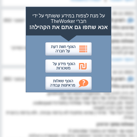
28.12.2021
על מנת לצפות במידע ששותף על ידי
ראיון לתפקיד
מפתח WEB
דצמבר 2021
חברי TheWorker
אנא שתפו גם אתם את הקהילה!
פרטים כלליים לגבי התהליך
שיחה טלפונית קצרה ומבחן בית
שאלות מתוך הראיון
בהינתן מערך של שווי ביטקוין, פונקציה שמחשבת כמה הסכום המירבי
שניתן להרוויח
הוסף תשובה
14.12.2021
ראיון לתפקיד
מתכנת
נובמבר 2021
פרטים כלליים לגבי התהליך
זה היה ראיון עבור graduate full stack engineer.
בהתחלה שיחה של כחצי שעה עם מגייסת.
לאחר מכן מבחן בית של שתי שאלות במערכת coderpad.
לאחר מכן ראיון מקצועי.
חוות דעת שלי: מראיין שהוא מתכנת לא ברמה גבוהה, ולא ברמה בינונית
אפילו...
שאלות מתוך הראיון
מצא שני מספרים במערך שסכומם X.
איך מחזירים את האיבר האמצעי ברשימה מקושרת ביעילות.