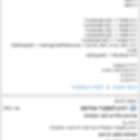
// dir2/
// dir3/
// # content(a.txt) -> "hello"
// # content(b.txt) -> "world"
// # content(c.txt) -> "hello"
// # content(d.txt) -> "hello"
// # content(e.txt) -> "matan"
// # listDir(path) -> [string] listPath(root) -> [a.txt, dir1, b.txt, dir2,
e.txt]
// # isDir(path) -> Boolean
// # // output
// # a.txt c.txt d.txt
// # b.txt
// # e.txt
הוסף תשובה
|
לצפיה בתשובות
23.07.2021
ראיון לתפקיד
אנליסט
מאי 2021
פרטים כלליים לגבי התהליך
ראיון hr
ראיון מקצועי באנגלית ובדיקת ידע טכני בתוכנות
שאלות מתוך הראיון