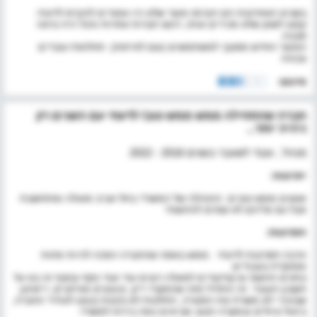
בשנים האחרונות הם הכניסו מוצר שלא היו אמורים להכניס לדעתי.
קפצו לשוק שלא מכירים אותו, רכשו חברות אחרות והכל היה נראה
סבבה.
המוצר החדש מסובך למשתמשים (וגם לפיתוח). תחלופת עובדים
גבוהה
סיכום:
חברה שהתחילה ממש ממש טוב! לדעתי עם השנים רק
ניהיה יותר...
מנהל , עובד לשעבר בשנים 2016 - 2022
יתרונות:
אנשים ממש טובים. ההנהלה של המשרד בתל אביב מעולה ומתחשבת
אבל גם עליהם לא שמים להרגשתי
חסרונות:
הרבה חסרונות לדעתי . ממש באסה שהחברה הפכה להיות פחות
ממוקדת בעבודים.
נותנים הרגשה ש קודקודים למעלה רוצים עוד ועוד כסף ובסוף זה בא על
חשבון העובד. זה התחיל מזה שהמקרר ריק, קיצוצים מורחבים, ריארגון
שבעיניי לא משרת את המטרה, החלטות לא נכונות בנוגע לעתיד החברה,
ביטול טיולים ובמקרה הטוב מביאים כמה בירות למשרד.