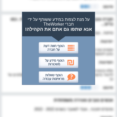
סיכום:
חברה טובה אבל אין סנטימנטים לעובדים להרגשתי, כמו
על מנת לצפות במידע ששותף על ידי
ברוב...
חברי TheWorker
אנא שתפו גם אתם את הקהילה!
פיתוח , עובד לשעבר בשנים 2022 - 2022
יתרונות:
אנשים טובים ומקצועיים, work life balance, אפשר לעבוד
מהבית/משרד - מה שנוח לך
חסרונות:
מלא קיצוצים ב3 שנים אחרונות. אין ביטחון תעסוקתי.
לדעתי מישהו למעלה עושה החלטות לא נכונות והעובדים משלמים על
כך.
סיכום:
אנשים טובים ואווירה משפחתית
מהנדס תוכנה , עובד לשעבר בשנים 2022 - 2022