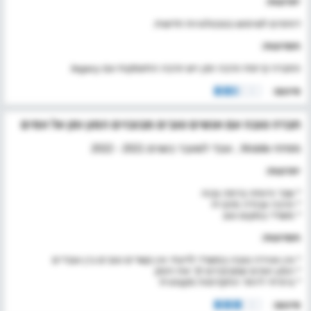
יתרונות:
דוחפים לשימוש בטכנולוגיות חדשות.
חסרונות:
החברה קיימת הרבה זמן ויש הרבה התעסקות עם legacy.
סיכום:
חברה טובה עם אנשים טובים מבזבזים המון זמן על זומים
מפתח Mobile , עובד לשעבר בשנים 2021 - 2022
יתרונות:
* שכר ורווחה ברמה גבוה
* הרבה עבודה מהבית
* משרד במקום טוב
חסרונות:
* אין אווירה טובה במשרד לדעתי אין קשרים טובים בין עובדים
* המון זומים שמבזבזים לך את הזמן
* ציפיתי ליותר התקדמות מקצועית
סיכום: