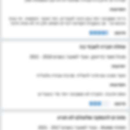
ושיהיה לך איזון בית עבודה ושתוכל להיות עם המשפחה שלך.
חסרונות:
הייתי משקיעה יותר בפן ההווי לעובדים, הפי האוור, חופשות, ימי צוות
וגיבוש וכו׳. אך בעקבות הקורונה דברים השתנו ולכן זה לא אותו הדבר.
סיכום:
אחלה חברה לעבוד בה
מנהל מוצר (הייטק), עובד לשעבר בשנים 2018 - 2021
יתרונות:
מוצר מגניב עם סיכוי להצליח. סביבת עבודה גלובלית
חסרונות:
אפס תרבות. החברה לא משקיעה יותר מדי בעובדים
סיכום:
מחכים להנפקה שלעולם לא תגיע
מפתח Mobile , עובד לשעבר בשנים 2017 - 2021