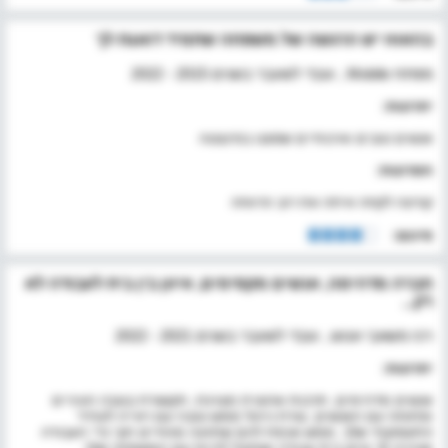
בהאוזז יש הרגשה של משפחה שתמיד דואגת לך
מפתח Mobile , עובד לשעבר בשנים 2015 - 2022
יתרונות:
אנשים טובים ואיכותיים שסוננו בפינצטה
חסרונות:
קורונה לקחה איתה את רוב הרווחה
סיכום:
חברה מדהימה, אנשים מקסימים, איזון בין בית לעבודה לא
רק...
רכז משאבי אנוש , עובד לשעבר בשנים 2021 - 2022
יתרונות:
אנשים מדהימים, תרבות ארגונית מצוינת, תקשורת בגובה העיניים
ופתוחה עם האנשים, צורת ניהול ממש טובה עם ראייה לעתיד
התעסוקתי שלך, ממש אכפת להם שתהנה מהחיים תוך כדי העבודה